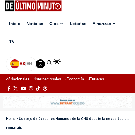
Inicio
Noticias
Cine
Loterías
Finanzas
TV
ES
|
EN
Nacionales
Internacionales
Economía
Entretenimiento
Deport
Home
-
Consejo de Derechos Humanos de la ONU debate la necesidad de poner fin al uso de los combustibles fósiles
ECONOMÍA