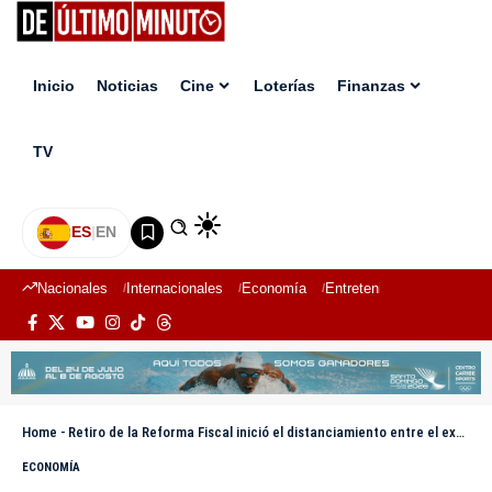
Inicio
Noticias
Cine
Loterías
Finanzas
TV
ES
|
EN
Nacionales
Internacionales
Economía
Entretenimiento
Deport
Home
-
Retiro de la Reforma Fiscal inició el distanciamiento entre el exministro de Hacienda y el Gobierno
ECONOMÍA