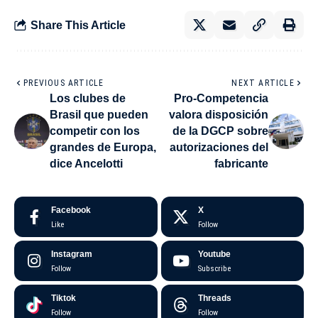
Share This Article
PREVIOUS ARTICLE
NEXT ARTICLE
Los clubes de
Pro-Competencia
Brasil que pueden
valora disposición
competir con los
de la DGCP sobre
grandes de Europa,
autorizaciones del
dice Ancelotti
fabricante
Facebook
X
Like
Follow
Instagram
Youtube
Follow
Subscribe
Tiktok
Threads
Follow
Follow