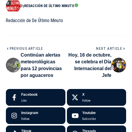
By
REDACCIÓN DE ÚLTIMO MINUTO
Redacción de De Último Minuto
PREVIOUS ARTICLE
NEXT ARTICLE
Continúan alertas
Hoy, 16 de octubre,
meteorológicas
se celebra el Día
para 12 provincias
Internacional del
por aguaceros
Jefe
Facebook
X
Like
Follow
Instagram
Youtube
Follow
Subscribe
Tiktok
Threads