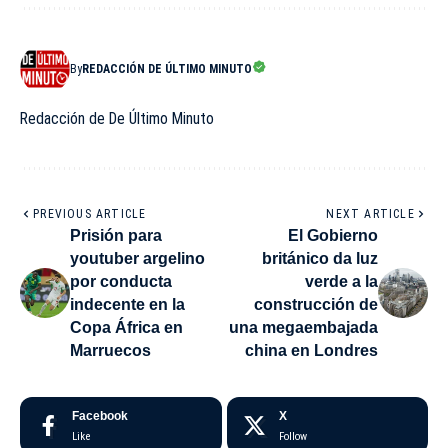
By
REDACCIÓN DE ÚLTIMO MINUTO
Redacción de De Último Minuto
PREVIOUS ARTICLE
NEXT ARTICLE
Prisión para
El Gobierno
youtuber argelino
británico da luz
por conducta
verde a la
indecente en la
construcción de
Copa África en
una megaembajada
Marruecos
china en Londres
Facebook
X
Like
Follow