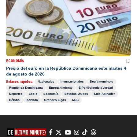
ECONOMÍA
Precio del euro en la República Dominicana este martes 4
de agosto de 2026
Enlaces rápidos:
Nacionales
Internacionales
Deultimominuto
República Dominicana
Entretenimiento
ElPeriódicodelaVerdad
Deportes
Estilo
Economía
Estados Unidos
Luis Abinader
Béisbol
portada
Grandes Ligas
MLB