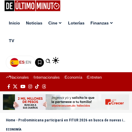
Inicio
Noticias
Cine
Loterías
Finanzas
TV
ES
|
EN
Nacionales
Internacionales
Economía
Entretenimiento
Deport
Home
-
ProDominicana participará en FITUR 2026 en busca de nuevas inversiones
ECONOMÍA