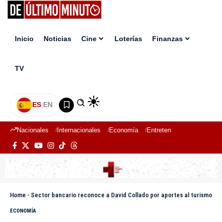
Inicio
Noticias
Cine
Loterías
Finanzas
TV
ES
|
EN
Nacionales
Internacionales
Economía
Entretenimiento
Deport
Home
-
Sector bancario reconoce a David Collado por aportes al turismo
ECONOMÍA