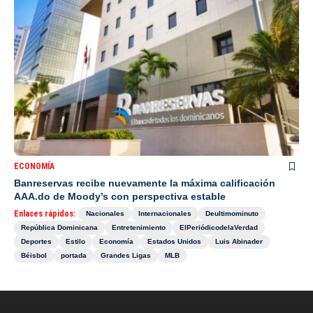
ECONOMÍA
Banreservas recibe nuevamente la máxima calificación
AAA.do de Moody’s con perspectiva estable
Enlaces rápidos:
Nacionales
Internacionales
Deultimominuto
República Dominicana
Entretenimiento
ElPeriódicodelaVerdad
Deportes
Estilo
Economía
Estados Unidos
Luis Abinader
Béisbol
portada
Grandes Ligas
MLB