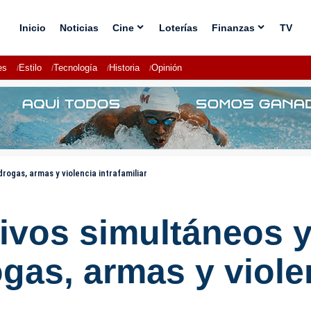
Inicio
Noticias
Cine
Loterías
Finanzas
TV
es
Estilo
Tecnología
Historia
Opinión
rogas, armas y violencia intrafamiliar
ivos simultáneos y
gas, armas y violen