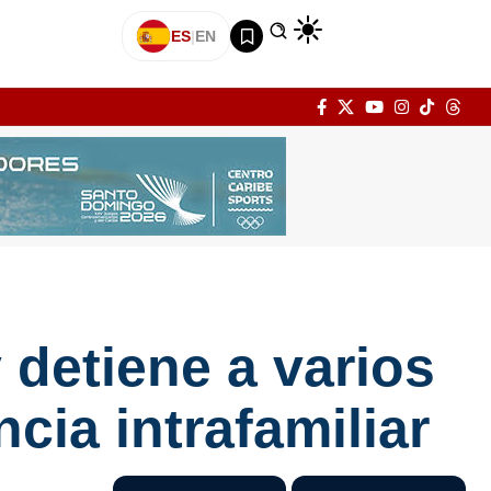
ES
|
EN
 detiene a varios
cia intrafamiliar