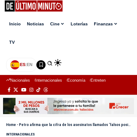
Inicio
Noticias
Cine
Loterías
Finanzas
TV
ES
|
EN
Nacionales
Internacionales
Economía
Entretenimiento
Deport
Home
-
Petro afirma que la cifra de los asesinatos llamados ‘falsos positivos’ asciende a 7.837 casos
INTERNACIONALES