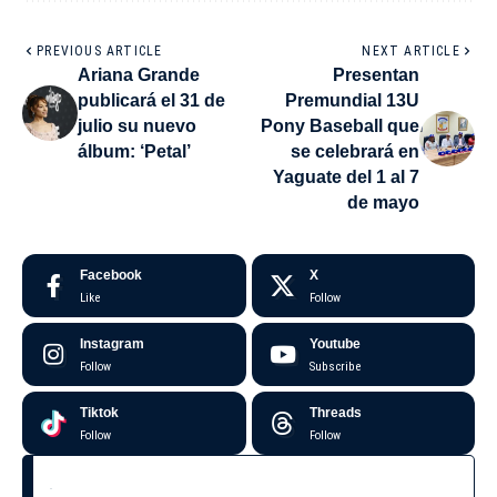
PREVIOUS ARTICLE
NEXT ARTICLE
Ariana Grande
Presentan
publicará el 31 de
Premundial 13U
julio su nuevo
Pony Baseball que
álbum: ‘Petal’
se celebrará en
Yaguate del 1 al 7
de mayo
Facebook
X
Like
Follow
Instagram
Youtube
Follow
Subscribe
Tiktok
Threads
Follow
Follow