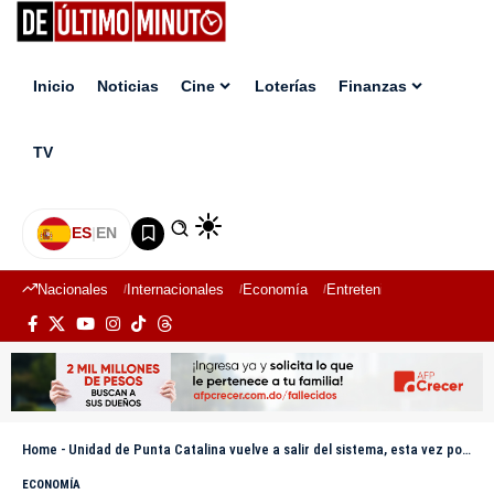
Inicio
Noticias
Cine
Loterías
Finanzas
TV
ES
|
EN
Nacionales
Internacionales
Economía
Entretenimiento
Deport
Home
-
Unidad de Punta Catalina vuelve a salir del sistema, esta vez por sargazo
ECONOMÍA