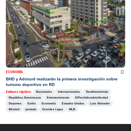
ECONOMÍA
BHD y Adoturd realizarán la primera investigación sobre
turismo deportivo en RD
Enlaces rápidos:
Nacionales
Internacionales
Deultimominuto
República Dominicana
Entretenimiento
ElPeriódicodelaVerdad
Deportes
Estilo
Economía
Estados Unidos
Luis Abinader
Béisbol
portada
Grandes Ligas
MLB