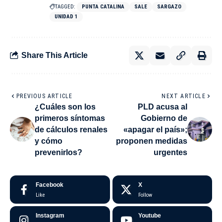
TAGGED:
PUNTA CATALINA
SALE
SARGAZO
UNIDAD 1
Share This Article
PREVIOUS ARTICLE
NEXT ARTICLE
¿Cuáles son los
PLD acusa al
primeros síntomas
Gobierno de
de cálculos renales
«apagar el país»;
y cómo
proponen medidas
prevenirlos?
urgentes
Facebook
X
Like
Follow
Instagram
Youtube