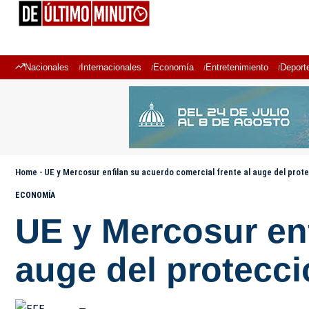
Nacionales
Internacionales
Economía
Entretenimiento
Deport
Home
-
UE y Mercosur enfilan su acuerdo comercial frente al auge del prot
ECONOMÍA
UE y Mercosur enf
auge del protecc