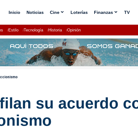
Inicio
Noticias
Cine
Loterías
Finanzas
TV
es
Estilo
Tecnología
Historia
Opinión
eccionismo
ilan su acuerdo co
ionismo