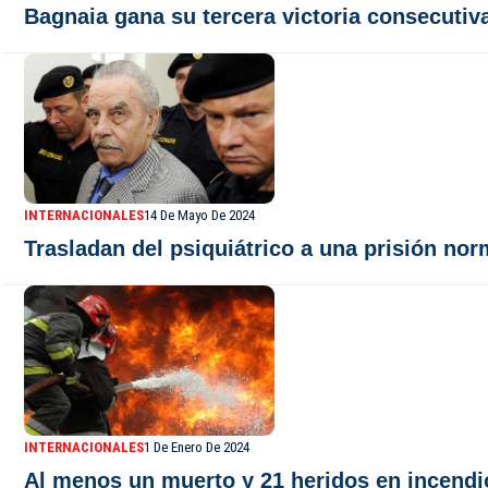
Bagnaia gana su tercera victoria consecutiva
INTERNACIONALES
14 De Mayo De 2024
Trasladan del psiquiátrico a una prisión nor
INTERNACIONALES
1 De Enero De 2024
Al menos un muerto y 21 heridos en incendio