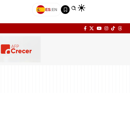
ES
|
EN