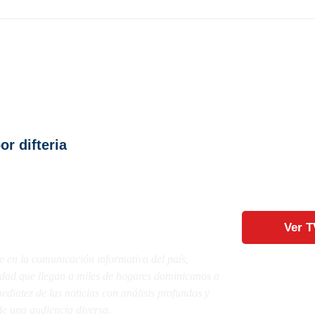
r difteria
Ver T
e en la comunicación informativa del país,
lidad que llegan a miles de hogares dominicanos a
diatez de las noticias con análisis profundos y
e una audiencia diversa.