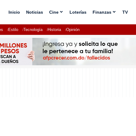
Inicio
Noticias
Cine
Loterías
Finanzas
TV
es
Estilo
Tecnología
Historia
Opinión