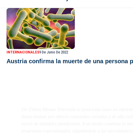
INTERNACIONALES
9 De Junio De 2022
Austria confirma la muerte de una persona po
De Último Minuto TV
De Último Minuto Televisión se posiciona como un referent
destacándose por ofrecer contenidos variados y de alta ca
través de múltiples plataformas. Este medio combina la inme
programas especializados, adaptándose a las necesidades d