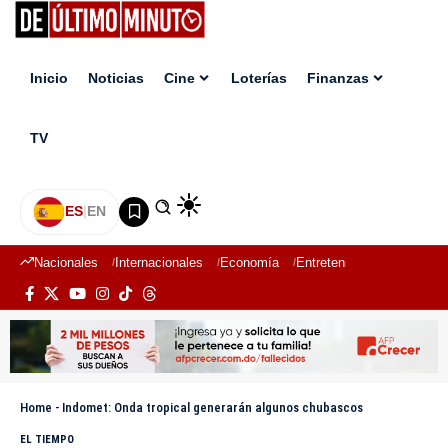
Inicio
Noticias
Cine
Loterías
Finanzas
TV
ES
|
EN
Nacionales
Internacionales
Economía
Entretenimiento
Deport
Home
-
Indomet: Onda tropical generarán algunos chubascos
EL TIEMPO