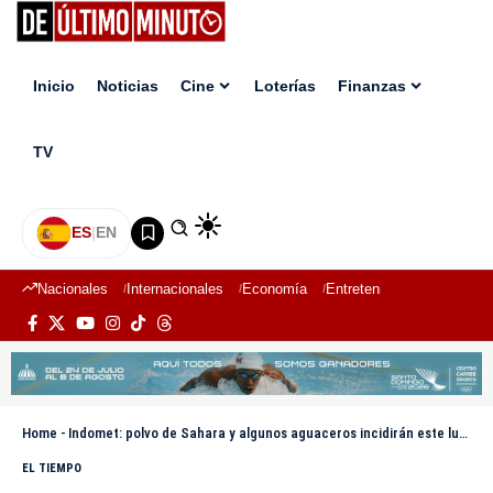
Inicio
Noticias
Cine
Loterías
Finanzas
TV
ES
|
EN
Nacionales
Internacionales
Economía
Entretenimiento
Deport
Home
-
Indomet: polvo de Sahara y algunos aguaceros incidirán este lunes por vaguada
EL TIEMPO