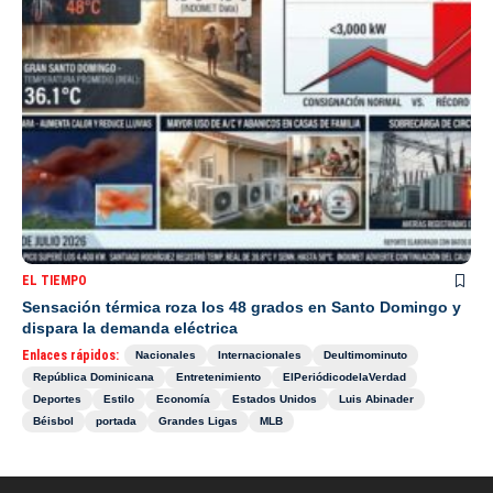
EL TIEMPO
Sensación térmica roza los 48 grados en Santo Domingo y
dispara la demanda eléctrica
Enlaces rápidos:
Nacionales
Internacionales
Deultimominuto
República Dominicana
Entretenimiento
ElPeriódicodelaVerdad
Deportes
Estilo
Economía
Estados Unidos
Luis Abinader
Béisbol
portada
Grandes Ligas
MLB