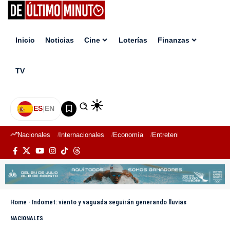
Inicio
Noticias
Cine
Loterías
Finanzas
TV
ES
|
EN
Nacionales
Internacionales
Economía
Entretenimiento
Deport
Home
-
Indomet: viento y vaguada seguirán generando lluvias
NACIONALES