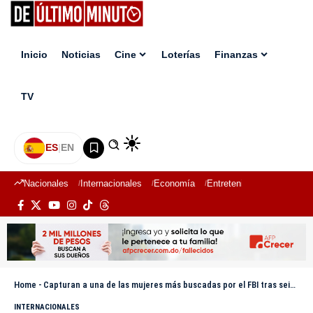
Inicio
Noticias
Cine
Loterías
Finanzas
TV
ES
|
EN
Nacionales
Internacionales
Economía
Entretenimiento
Deport
Home
-
Capturan a una de las mujeres más buscadas por el FBI tras seis años prófuga en Estados Unidos
INTERNACIONALES