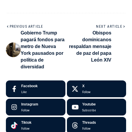
PREVIOUS ARTICLE
NEXT ARTICLE
Gobierno Trump
Obispos
pagará fondos para
dominicanos
metro de Nueva
respaldan mensaje
York pausados por
de paz del papa
política de
León XIV
diversidad
Facebook
X
Like
Follow
Instagram
Youtube
Follow
Subscribe
Tiktok
Threads
Follow
Follow