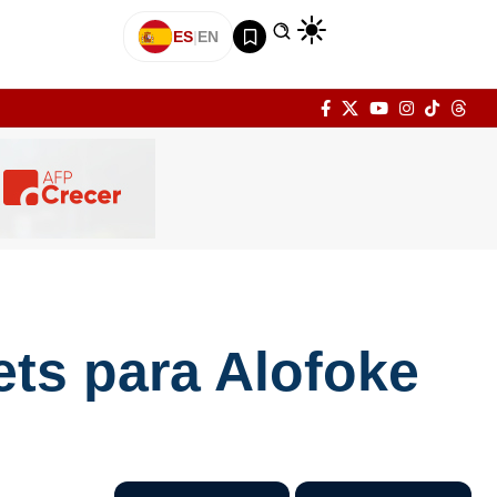
ES
|
EN
ets para Alofoke