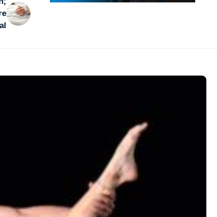
n;
re
al