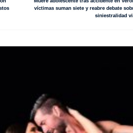
ión
Muere adolescente tras accidente en Veró
stos
víctimas suman siete y reabre debate sob
siniestralidad vi