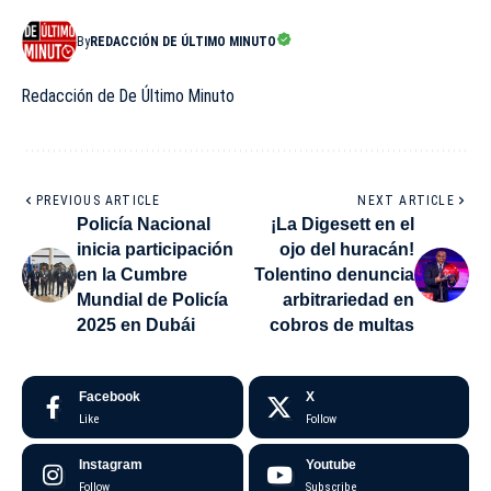
By
REDACCIÓN DE ÚLTIMO MINUTO
Redacción de De Último Minuto
PREVIOUS ARTICLE
NEXT ARTICLE
Policía Nacional
¡La Digesett en el
inicia participación
ojo del huracán!
en la Cumbre
Tolentino denuncia
Mundial de Policía
arbitrariedad en
2025 en Dubái
cobros de multas
Facebook
X
Like
Follow
Instagram
Youtube
Follow
Subscribe