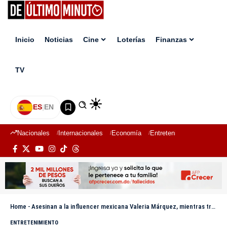
Inicio
Noticias
Cine
Loterías
Finanzas
TV
ES
|
EN
Nacionales
Internacionales
Economía
Entretenimiento
Deport
Home
-
Asesinan a la influencer mexicana Valeria Márquez, mientras transmitía en vivo en TikTok
ENTRETENIMIENTO