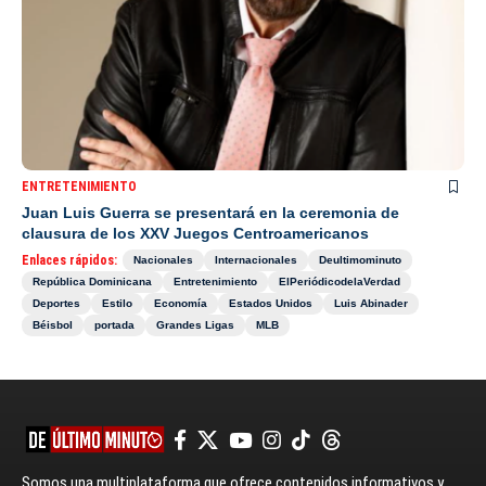
ENTRETENIMIENTO
Juan Luis Guerra se presentará en la ceremonia de
clausura de los XXV Juegos Centroamericanos
Enlaces rápidos:
Nacionales
Internacionales
Deultimominuto
República Dominicana
Entretenimiento
ElPeriódicodelaVerdad
Deportes
Estilo
Economía
Estados Unidos
Luis Abinader
Béisbol
portada
Grandes Ligas
MLB
Somos una multiplataforma que ofrece contenidos informativos y