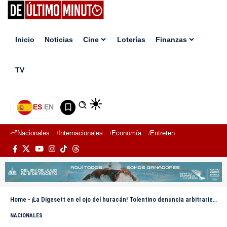
Inicio
Noticias
Cine
Loterías
Finanzas
TV
ES
|
EN
Nacionales
Internacionales
Economía
Entretenimiento
Deport
Home
-
¡La Digesett en el ojo del huracán! Tolentino denuncia arbitrariedad en cobros de multas
NACIONALES