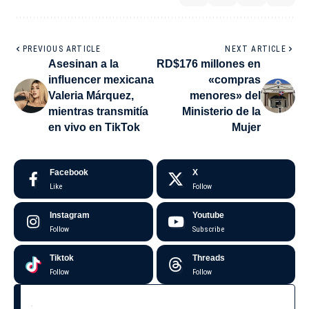
PREVIOUS ARTICLE
NEXT ARTICLE
Asesinan a la
RD$176 millones en
influencer mexicana
«compras
Valeria Márquez,
menores» del
mientras transmitía
Ministerio de la
en vivo en TikTok
Mujer
Facebook
X
Like
Follow
Instagram
Youtube
Follow
Subscribe
Tiktok
Threads
Follow
Follow