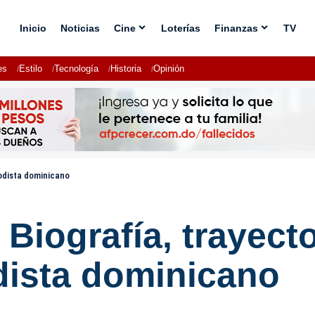
Inicio
Noticias
Cine
Loterías
Finanzas
TV
es
Estilo
Tecnología
Historia
Opinión
iodista dominicano
Biografía, trayecto
dista dominicano