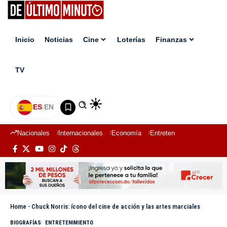
Inicio
Noticias
Cine
Loterías
Finanzas
TV
ES
|
EN
Nacionales
Internacionales
Economía
Entretenimiento
Deport
Home
-
Chuck Norris: ícono del cine de acción y las artes marciales
BIOGRAFÍAS
ENTRETENIMIENTO