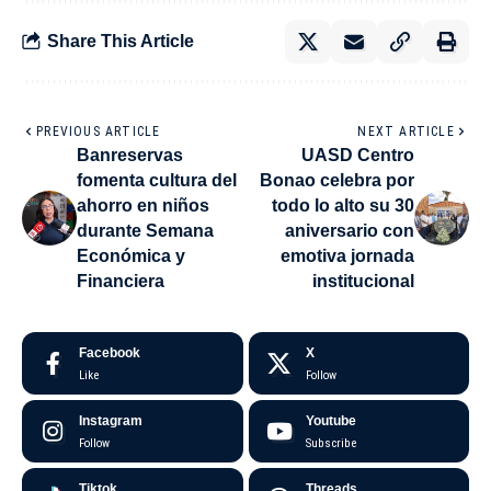
Share This Article
PREVIOUS ARTICLE
NEXT ARTICLE
Banreservas
UASD Centro
fomenta cultura del
Bonao celebra por
ahorro en niños
todo lo alto su 30
durante Semana
aniversario con
Económica y
emotiva jornada
Financiera
institucional
Facebook
X
Like
Follow
Instagram
Youtube
Follow
Subscribe
Tiktok
Threads