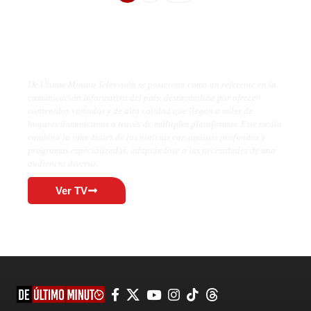
De Último Minuto TV
De Último Minuto Televisión se posiciona como un referente en la
comunicación informativa del país, destacándose por ofrecer
contenidos variados y de alta calidad que llegan a miles de
hogares dominicanos a través de múltiples plataformas. Este medio
combina la inmediatez de las noticias con análisis profundos y
programas especializados, adaptándose a las necesidades de una
audiencia diversa.
Ver TV