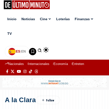
Inicio
Noticias
Cine
Loterías
Finanzas
TV
ES
|
EN
Nacionales
Internacionales
Economía
Entretenimiento
Deport
A la Clara