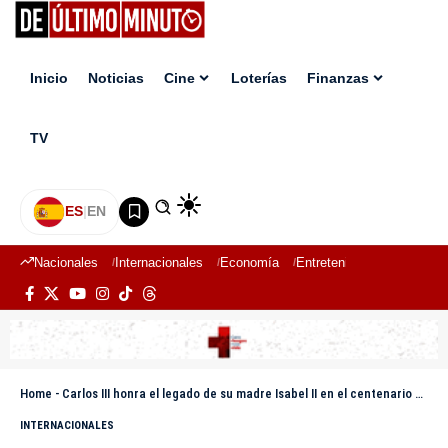
Inicio
Noticias
Cine
Loterías
Finanzas
TV
ES
|
EN
Nacionales
Internacionales
Economía
Entretenimiento
Deport
Home
-
Carlos III honra el legado de su madre Isabel II en el centenario de su nacimiento
INTERNACIONALES