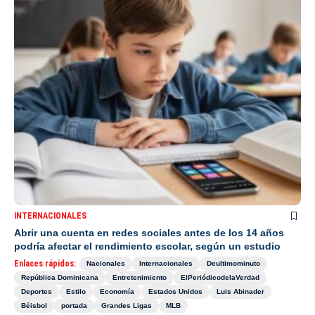
INTERNACIONALES
Abrir una cuenta en redes sociales antes de los 14 años
podría afectar el rendimiento escolar, según un estudio
Enlaces rápidos:
Nacionales
Internacionales
Deultimominuto
República Dominicana
Entretenimiento
ElPeriódicodelaVerdad
Deportes
Estilo
Economía
Estados Unidos
Luis Abinader
Béisbol
portada
Grandes Ligas
MLB