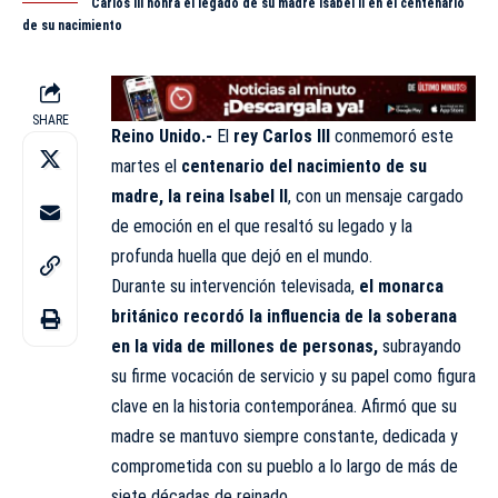
Carlos III honra el legado de su madre Isabel II en el centenario
de su nacimiento
SHARE
Reino Unido.-
El
rey Carlos III
conmemoró este
martes el
centenario del nacimiento de su
madre, la reina Isabel II
, con un mensaje cargado
de emoción en el que resaltó su legado y la
profunda huella que dejó en el mundo.
Durante su intervención televisada,
el monarca
británico recordó la influencia de la soberana
en la vida de millones de personas,
subrayando
su firme vocación de servicio y su papel como figura
clave en la historia contemporánea. Afirmó que su
madre se mantuvo siempre constante, dedicada y
comprometida con su pueblo a lo largo de más de
siete décadas de reinado.