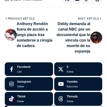
PREVIOUS ARTICLE
NEXT ARTICLE
Anthony Rendón
Diddy demanda al
fuera de acción a
canal NBC por un
largo plazo tras
documental que lo
someterse a cirugía
vincula con la
de cadera
muerte de su
expareja
Facebook
X
Like
Follow
Instagram
Youtube
Follow
Subscribe
Tiktok
Threads
Follow
Follow