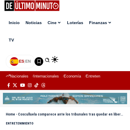
Inicio
Noticias
Cine
Loterías
Finanzas
TV
ES
|
EN
Nacionales
Internacionales
Economía
Entretenimiento
Deport
Home
-
Cosculluela comparece ante los tribunales tras quedar en libertad bajo fianza
ENTRETENIMIENTO