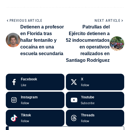
PREVIOUS ARTICLE
NEXT ARTICLE
Detienen a profesor
Patrullas del
en Florida tras
Ejército detienen a
hallar fentanilo y
52 indocumentados
cocaína en una
en operativos
escuela secundaria
realizados en
Santiago Rodríguez
Facebook
X
Like
Follow
Instagram
Youtube
Follow
Subscribe
Tiktok
Threads
Follow
Follow