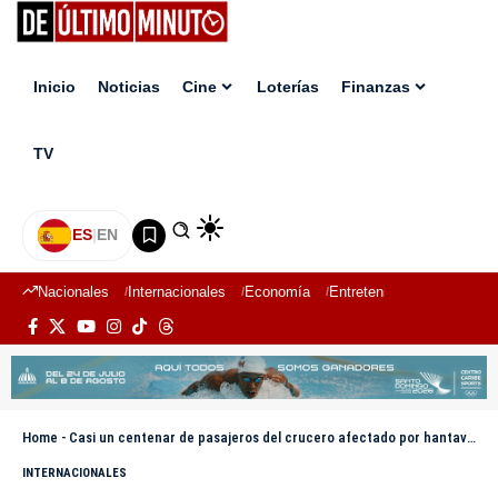
Inicio
Noticias
Cine
Loterías
Finanzas
TV
ES
|
EN
Nacionales
Internacionales
Economía
Entretenimiento
Deport
Home
-
Casi un centenar de pasajeros del crucero afectado por hantavirus regresan a sus países
INTERNACIONALES