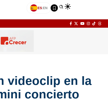
ES
|
EN
 videoclip en la
mini concierto