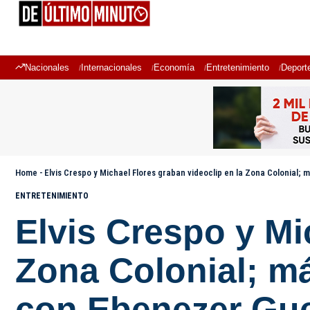
Nacionales
Internacionales
Economía
Entretenimiento
Deport
Home
-
Elvis Crespo y Michael Flores graban videoclip en la Zona Colonial;
ENTRETENIMIENTO
Elvis Crespo y Mi
Zona Colonial; má
con Ebenezer Gue