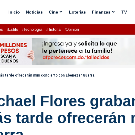
Inicio
Noticias
Cine
Loterías
Finanzas
TV
es
Estilo
Tecnología
Historia
Opinión
 más tarde ofrecerán mini concierto con Ebenezer Guerra
chael Flores graban
s tarde ofrecerán 
rra