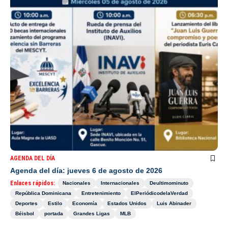
AGENDA DEL DÍA
Agenda del día: jueves 6 de agosto de 2026
Enlaces rápidos:
Nacionales
Internacionales
Deultimominuto
República Dominicana
Entretenimiento
ElPeriódicodelaVerdad
Deportes
Estilo
Economía
Estados Unidos
Luis Abinader
Béisbol
portada
Grandes Ligas
MLB