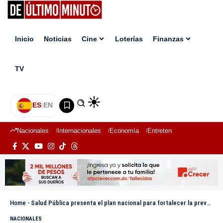
Inicio
Noticias
Cine
Loterías
Finanzas
TV
ES
|
EN
Nacionales
Internacionales
Economía
Entretenimiento
Deport
Home
-
Salud Pública presenta el plan nacional para fortalecer la prevención y control de la hipertensión en la RD
NACIONALES