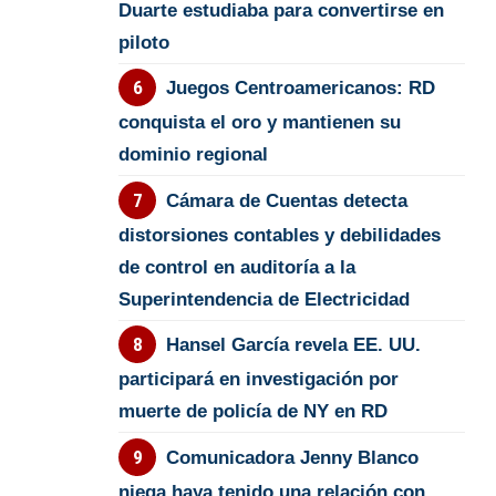
Duarte estudiaba para convertirse en
piloto
Juegos Centroamericanos: RD
conquista el oro y mantienen su
dominio regional
Cámara de Cuentas detecta
distorsiones contables y debilidades
de control en auditoría a la
Superintendencia de Electricidad
Hansel García revela EE. UU.
participará en investigación por
muerte de policía de NY en RD
Comunicadora Jenny Blanco
niega haya tenido una relación con