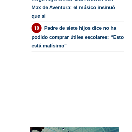
Max de Aventura; el músico insinuó
que si
Padre de siete hijos dice no ha
podido comprar útiles escolares: “Esto
está malísimo”