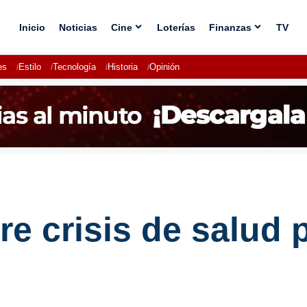
Inicio
Noticias
Cine
Loterías
Finanzas
TV
es
Estilo
Tecnología
Historia
Opinión
re crisis de salud 