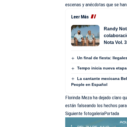
escenas y anécdotas que se han
Leer Más
Randy Not
colaborac
Nota Vol. 3
Un final de fiesta: Ilega
Tempo inicia nueva etapa
La cantante mexicana Beli
People en Español
Florinda Meza ha dejado claro qu
están falseando los hechos para
Siguiente fotogaleria
Portada