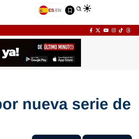
ES
|
EN
por nueva serie de