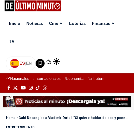
Inicio
Noticias
Cine
Loterías
Finanzas
TV
ES
|
EN
Nacionales
Internacionales
Economía
Entretenimiento
Deport
Home
-
Gabi Desangles a Vladimir Dotel: “Si quiere hablar de eso y ponerlo en el tapete pues muy bien”
ENTRETENIMIENTO