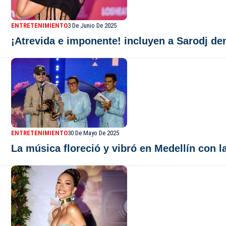
ENTRETENIMIENTO
3 De Junio De 2025
¡Atrevida e imponente! incluyen a Sarodj d
ENTRETENIMIENTO
30 De Mayo De 2025
La música floreció y vibró en Medellín con 