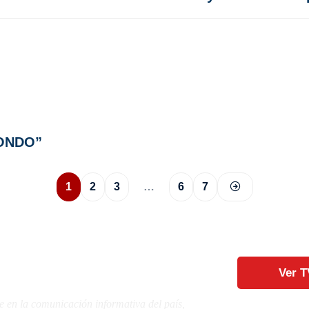
RONDO”
1
2
3
…
6
7
Ver T
e en la comunicación informativa del país,