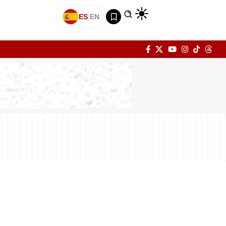
ES
|
EN