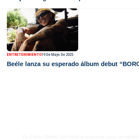
ENTRETENIMIENTO
19 De Mayo De 2025
Beéle lanza su esperado álbum debut “BO
De Último Minuto TV
De Último Minuto Televisión se posiciona como un referent