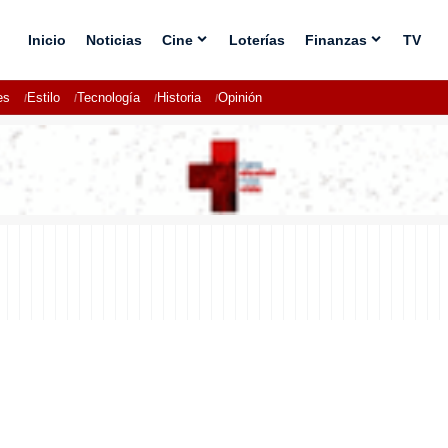
Inicio
Noticias
Cine
Loterías
Finanzas
TV
es
Estilo
Tecnología
Historia
Opinión