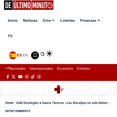
Inicio
Noticias
Cine
Loterías
Finanzas
TV
ES
|
EN
Nacionales
Internacionales
Economía
Entretenimiento
Deport
Home
-
Gabi Desangles a Isaura Taveras: «Las disculpas no solo deben ser a Santiago»
ENTRETENIMIENTO