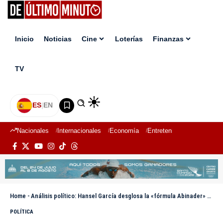
Inicio
Noticias
Cine
Loterías
Finanzas
TV
ES
|
EN
Nacionales
Internacionales
Economía
Entretenimiento
Deport
Home
-
Análisis político: Hansel García desglosa la «fórmula Abinader» tras resultados de la encuesta Gallup
POLÍTICA