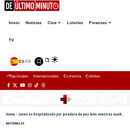
Inicio
Noticias
Cine
Loterías
Finanzas
TV
ES
|
EN
Nacionales
Internacionales
Economía
Entretenimiento
Deport
Home
-
Joven es hospitalizado por picadura de pez león mientras auxiliaba a mujer en Montecristi
NACIONALES