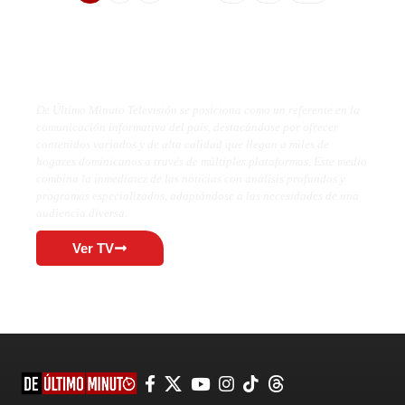
De Último Minuto TV
De Último Minuto Televisión se posiciona como un referente en la
comunicación informativa del país, destacándose por ofrecer
contenidos variados y de alta calidad que llegan a miles de
hogares dominicanos a través de múltiples plataformas. Este medio
combina la inmediatez de las noticias con análisis profundos y
programas especializados, adaptándose a las necesidades de una
audiencia diversa.
Ver TV