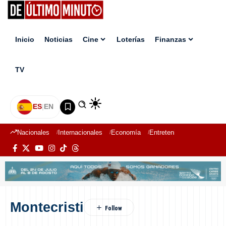
Inicio
Noticias
Cine
Loterías
Finanzas
TV
ES
|
EN
Nacionales
Internacionales
Economía
Entretenimiento
Deport
Montecristi