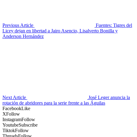
Previous Article
Fuentes: Tigres del
Licey dejan en libertad a Jairo Asencio, Lisalverto Bonilla y
Anderson Hernández
Next Article
José Leger anuncia la
rotación de abridores para la serie frente a las Águilas
Facebook
Like
X
Follow
Instagram
Follow
Youtube
Subscribe
Tiktok
Follow
Threads
Follow