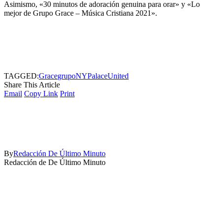
Asimismo, «30 minutos de adoración genuina para orar» y «Lo
mejor de Grupo Grace – Música Cristiana 2021».
TAGGED:
Grace
grupo
NY
Palace
United
Share This Article
Email
Copy Link
Print
By
Redacción De Último Minuto
Redacción de De Último Minuto