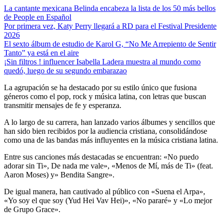
La cantante mexicana Belinda encabeza la lista de los 50 más bellos
de People en Español
Por primera vez, Katy Perry llegará a RD para el Festival Presidente
2026
El sexto álbum de estudio de Karol G, “No Me Arrepiento de Sentir
Tanto” ya está en el aire
¡Sin filtros ! influencer Isabella Ladera muestra al mundo como
quedó, luego de su segundo embarazao
La agrupación se ha destacado por su estilo único que fusiona
géneros como el pop, rock y música latina, con letras que buscan
transmitir mensajes de fe y esperanza.
A lo largo de su carrera, han lanzado varios álbumes y sencillos que
han sido bien recibidos por la audiencia cristiana, consolidándose
como una de las bandas más influyentes en la música cristiana latina.
Entre sus canciones más destacadas se encuentran: «No puedo
adorar sin Ti», De nada me vale», «Menos de Mí, más de Ti» (feat.
Aaron Moses) y» Bendita Sangre».
De igual manera, han cautivado al público con «Suena el Arpa»,
«Yo soy el que soy (Yud Hei Vav Hei)», «No pararé» y «Lo mejor
de Grupo Grace».