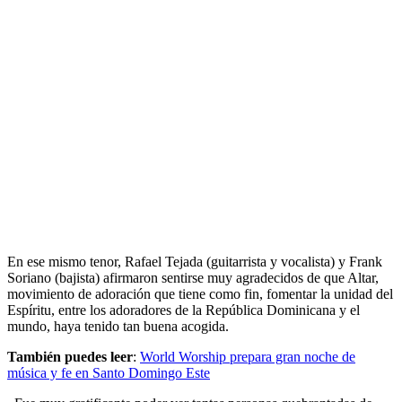
En ese mismo tenor, Rafael Tejada (guitarrista y vocalista) y Frank
Soriano (bajista) afirmaron sentirse muy agradecidos de que Altar,
movimiento de adoración que tiene como fin, fomentar la unidad del
Espíritu, entre los adoradores de la República Dominicana y el
mundo, haya tenido tan buena acogida.
También puedes leer
:
World Worship prepara gran noche de
música y fe en Santo Domingo Este