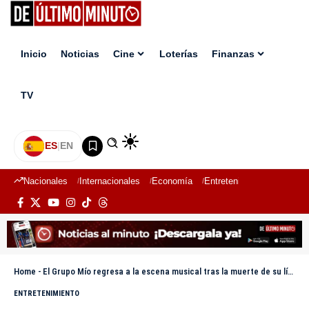
Inicio
Noticias
Cine
Loterías
Finanzas
TV
ES
|
EN
Nacionales
Internacionales
Economía
Entretenimiento
Deport
Home
-
El Grupo Mío regresa a la escena musical tras la muerte de su líder Diomedes Núñez
ENTRETENIMIENTO