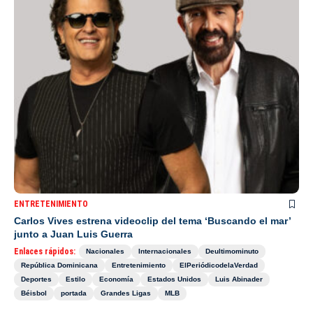
ENTRETENIMIENTO
Carlos Vives estrena videoclip del tema ‘Buscando el mar’
junto a Juan Luis Guerra
Enlaces rápidos:
Nacionales
Internacionales
Deultimominuto
República Dominicana
Entretenimiento
ElPeriódicodelaVerdad
Deportes
Estilo
Economía
Estados Unidos
Luis Abinader
Béisbol
portada
Grandes Ligas
MLB