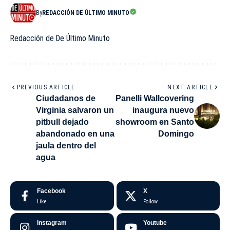
By
REDACCIÓN DE ÚLTIMO MINUTO
Redacción de De Último Minuto
PREVIOUS ARTICLE
NEXT ARTICLE
Ciudadanos de
Panelli Wallcovering
Virginia salvaron un
inaugura nuevo
pitbull dejado
showroom en Santo
abandonado en una
Domingo
jaula dentro del
agua
Facebook
X
Like
Follow
Instagram
Youtube