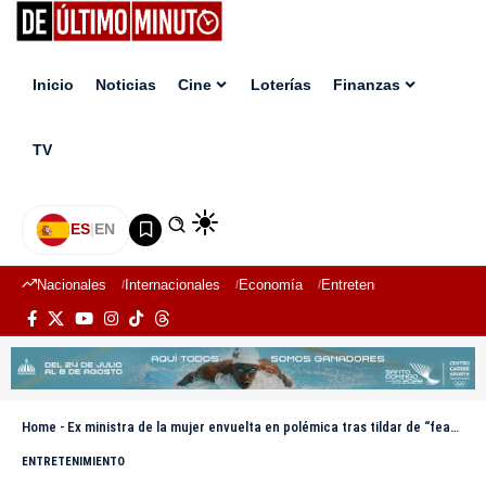
Inicio
Noticias
Cine
Loterías
Finanzas
TV
ES
|
EN
Nacionales
Internacionales
Economía
Entretenimiento
Deport
Home
-
Ex ministra de la mujer envuelta en polémica tras tildar de “feas” a candidatas del Miss RD
ENTRETENIMIENTO