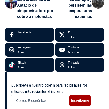
Astacio de
persisten las
«improvisador» por
temperaturas
cobro a motoristas
extremas
Facebook
X
Like
Follow
Instagram
Youtube
Follow
Subscribe
Tiktok
Threads
Follow
Follow
¡Suscríbete a nuestro boletín para recibir nuestros
artículos más recientes al instante!
Inscríbeme