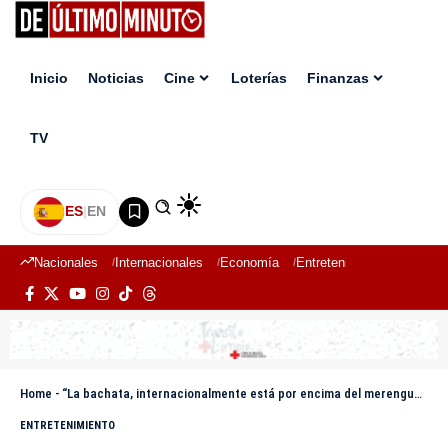
Inicio
Noticias
Cine
Loterías
Finanzas
TV
ES
|
EN
Nacionales
Internacionales
Economía
Entretenimiento
Deport
Home
-
“La bachata, internacionalmente está por encima del merengue”, afirma Eddy Herrera
ENTRETENIMIENTO