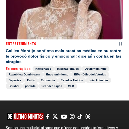
ENTRETENIMIENTO
Galilea Montijo confirma mala practica médica en su rostro
le provocó dolor físico y emocional; dice aún confía en las
cirugías
Enlaces rápidos:
Nacionales
Internacionales
Deultimominuto
República Dominicana
Entretenimiento
ElPeriódicodelaVerdad
Deportes
Estilo
Economía
Estados Unidos
Luis Abinader
Béisbol
portada
Grandes Ligas
MLB
Somos una multiplataforma que ofrece contenidos informativos y