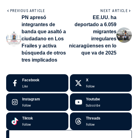
PREVIOUS ARTICLE
NEXT ARTICLE
PN apresó
EE.UU. ha
integrantes de
deportado a 6.059
banda que asaltó a
migrantes
ciudadano en Los
irregulares
Frailes y activa
nicaragüenses en lo
búsqueda de otros
que va de 2025
tres implicados
Facebook
X
Like
Follow
Instagram
Youtube
Follow
Subscribe
Tiktok
Threads
Follow
Follow