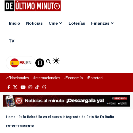
Inicio
Noticias
Cine
Loterías
Finanzas
TV
ES
|
EN
Nacionales
Internacionales
Economía
Entretenimiento
Deport
Home
-
Rafa Bobadilla es el nuevo integrante de Esto No Es Radio
ENTRETENIMIENTO