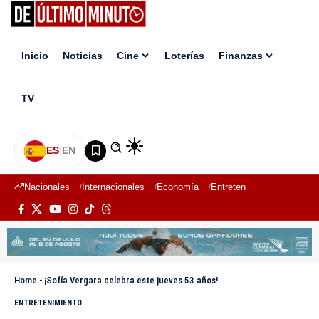
Inicio
Noticias
Cine
Loterías
Finanzas
TV
ES
|
EN
Nacionales
Internacionales
Economía
Entretenimiento
Deport
Home
-
¡Sofía Vergara celebra este jueves 53 años!
ENTRETENIMIENTO