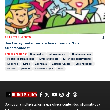
ENTRETENIMIENTO
Jim Carrey protagonizará live action de “Los
Supersónicos”
Enlaces rápidos:
Nacionales
Internacionales
Deultimominuto
República Dominicana
Entretenimiento
ElPeriódicodelaVerdad
Deportes
Estilo
Economía
Estados Unidos
Luis Abinader
Béisbol
portada
Grandes Ligas
MLB
Somos una multiplataforma que ofrece contenidos informativos y