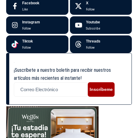
Facebook
X
Like
Follow
Instagram
Youtube
Follow
Subscribe
Tiktok
Threads
Follow
Follow
¡Suscríbete a nuestro boletín para recibir nuestros
artículos más recientes al instante!
Inscríbeme