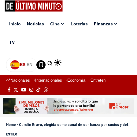
Inicio
Noticias
Cine
Loterías
Finanzas
TV
ES
|
EN
Nacionales
Internacionales
Economía
Entretenimiento
Deport
Home
-
Carolin Bravo, elegida como canal de confianza por socios y delegados de COOP-HERRERA tras disolución
ESTILO