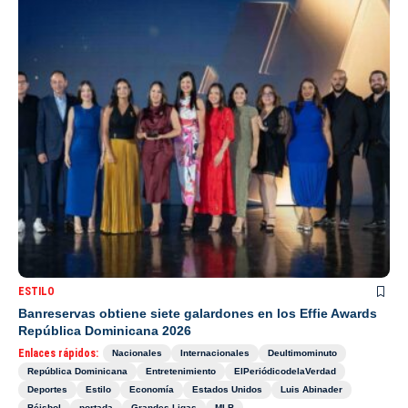
ESTILO
Banreservas obtiene siete galardones en los Effie Awards
República Dominicana 2026
Enlaces rápidos:
Nacionales
Internacionales
Deultimominuto
República Dominicana
Entretenimiento
ElPeriódicodelaVerdad
Deportes
Estilo
Economía
Estados Unidos
Luis Abinader
Béisbol
portada
Grandes Ligas
MLB