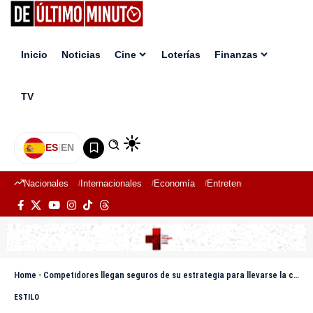
Inicio
Noticias
Cine
Loterías
Finanzas
TV
ES
|
EN
Nacionales
Internacionales
Economía
Entretenimiento
Deport
Home
-
Competidores llegan seguros de su estrategia para llevarse la corona de Red Bull Tetris
ESTILO