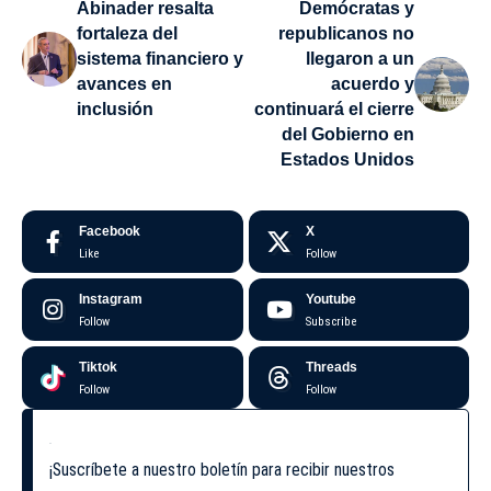
Abinader resalta
Demócratas y
fortaleza del
republicanos no
sistema financiero y
llegaron a un
avances en
acuerdo y
inclusión
continuará el cierre
del Gobierno en
Estados Unidos
Facebook
X
Like
Follow
Instagram
Youtube
Follow
Subscribe
Tiktok
Threads
Follow
Follow
¡Suscríbete a nuestro boletín para recibir nuestros