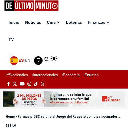
Inicio
Noticias
Cine
Loterías
Finanzas
TV
ES
|
EN
Nacionales
Internacionales
Economía
Entretenimiento
Deport
Home
-
Farmacia GBC se une al Juego del Respeto como patrocinador oficial del histórico evento en Nueva Jersey
ESTILO