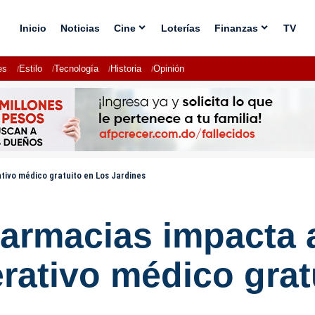
Inicio
Noticias
Cine
Loterías
Finanzas
TV
es
Estilo
Tecnología
Historia
Opinión
ivo médico gratuito en Los Jardines
armacias impacta 
rativo médico grat