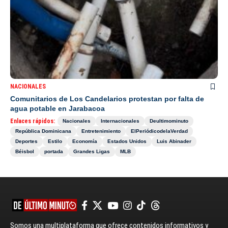
NACIONALES
Comunitarios de Los Candelarios protestan por falta de
agua potable en Jarabacoa
Enlaces rápidos:
Nacionales
Internacionales
Deultimominuto
República Dominicana
Entretenimiento
ElPeriódicodelaVerdad
Deportes
Estilo
Economía
Estados Unidos
Luis Abinader
Béisbol
portada
Grandes Ligas
MLB
Somos una multiplataforma que ofrece contenidos informativos y