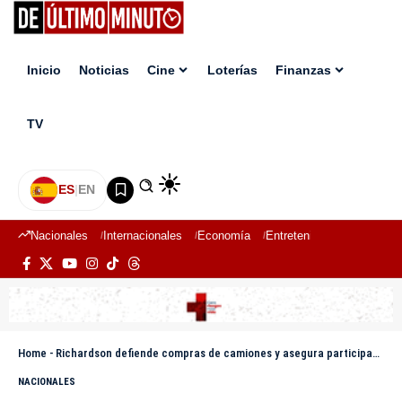
Inicio
Noticias
Cine
Loterías
Finanzas
TV
ES
|
EN
Nacionales
Internacionales
Economía
Entretenimiento
Deport
Home
-
Richardson defiende compras de camiones y asegura participación de múltiples empresas en licitaciones
NACIONALES