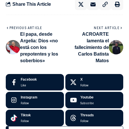
Share This Article
PREVIOUS ARTICLE
NEXT ARTICLE
El papa, desde
ACROARTE
Argelia: Dios «no
lamenta el
está con los
fallecimiento de
prepotentes y los
Carlos Batista
soberbios»
Matos
Facebook
X
Like
Follow
Instagram
Youtube
Follow
Subscribe
Tiktok
Threads
Follow
Follow