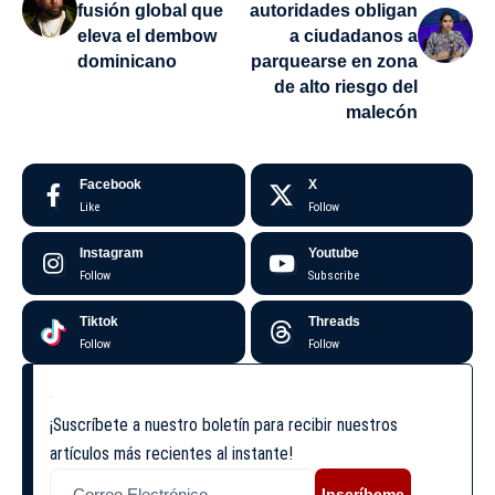
fusión global que
autoridades obligan
eleva el dembow
a ciudadanos a
dominicano
parquearse en zona
de alto riesgo del
malecón
Facebook
X
Like
Follow
Instagram
Youtube
Follow
Subscribe
Tiktok
Threads
Follow
Follow
¡Suscríbete a nuestro boletín para recibir nuestros
artículos más recientes al instante!
Inscríbeme