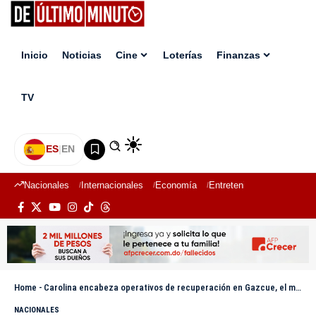
Inicio
Noticias
Cine
Loterías
Finanzas
TV
ES
|
EN
Nacionales
Internacionales
Economía
Entretenimiento
Deport
Home
-
Carolina encabeza operativos de recuperación en Gazcue, el malecón, Ciudad Colonial y Zona Universitaria por fuertes vientos
NACIONALES