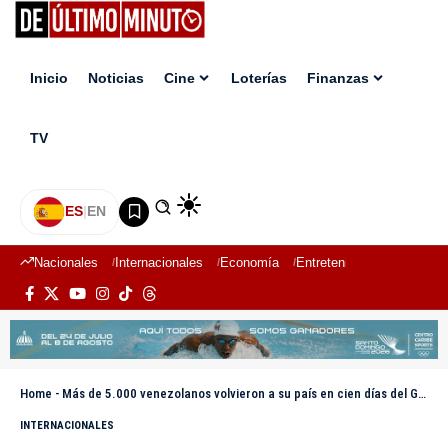
Inicio
Noticias
Cine
Loterías
Finanzas
TV
ES
|
EN
Nacionales
Internacionales
Economía
Entretenimiento
Deport
Home
-
Más de 5.000 venezolanos volvieron a su país en cien días del Gobierno de Delcy Rodríguez
INTERNACIONALES