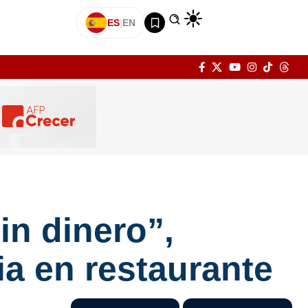
ES
|
EN
in dinero”,
a en restaurante