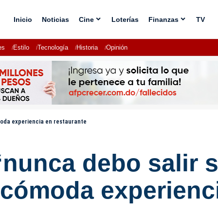
Inicio
Noticias
Cine
Loterías
Finanzas
TV
es
Estilo
Tecnología
Historia
Opinión
ómoda experiencia en restaurante
“nunca debo salir s
ncómoda experienci