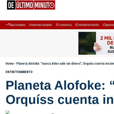
Nacionales
Internacionales
Economía
Entretenimiento
Deport
Home
-
Planeta Alofoke: “nunca debo salir sin dinero”, Orquíss cuenta inc
ENTRETENIMIENTO
Planeta Alofoke: 
Orquíss cuenta i