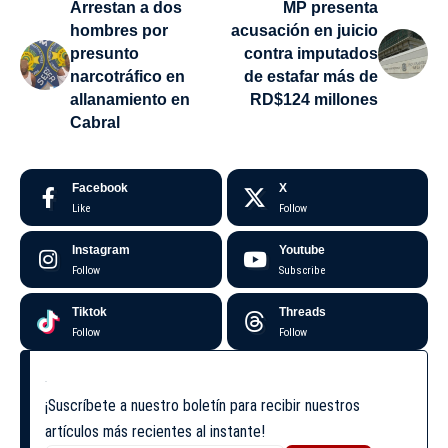
Arrestan a dos
MP presenta
hombres por
acusación en juicio
presunto
contra imputados
narcotráfico en
de estafar más de
allanamiento en
RD$124 millones
Cabral
Facebook
X
Like
Follow
Instagram
Youtube
Follow
Subscribe
Tiktok
Threads
Follow
Follow
¡Suscríbete a nuestro boletín para recibir nuestros
artículos más recientes al instante!