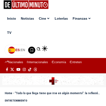
Inicio
Noticias
Cine
Loterías
Finanzas
TV
ES
|
EN
Nacionales
Internacionales
Economía
Entretenimiento
Deport
Home
-
“Todo lo que llega tiene que irse en algún momento”: la reflexión de Gilanny Firpo en Planeta Alofoke
ENTRETENIMIENTO