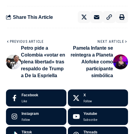
Share This Article
PREVIOUS ARTICLE
NEXT ARTICLE
Petro pide a
Pamela Infante se
Colombia «votar en
reintegra a Planeta
plena libertad» tras
Alofoke como
respaldo de Trump
participante
a De la Espriella
simbólica
Facebook
X
Like
Follow
Instagram
Youtube
Follow
Subscribe
Tiktok
Threads