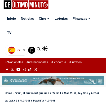
Inicio
Noticias
Cine
Loterías
Finanzas
TV
ES
|
EN
Nacionales
Internacionales
Economía
Entretenimiento
Deport
Home
-
“Vai”, el nuevo hit que une a Yailin La Más Viral, Jey One y Alofoke Music
LA CASA DE ALOFOKE Y PLANETA ALOFOKE