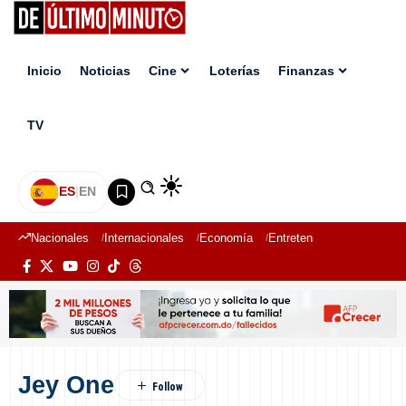
Inicio
Noticias
Cine
Loterías
Finanzas
TV
ES
|
EN
Nacionales
Internacionales
Economía
Entretenimiento
Deport
Jey One